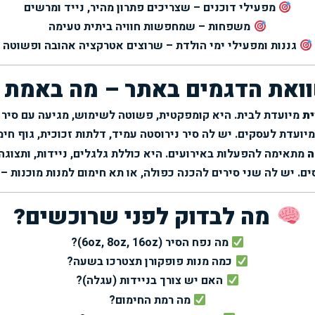
מפעילי דוכנים – שצריכים פתרון מהיר, נייד ומרשים
משפחות – שמחפשות חוויה ביתית טעימה
גננות ומפעילי ימי הולדת – שרוצים אטרקציה אהובה ופשוטה
את הדגמים באתר – מה באמת 
ית
מיועדת לבית. היא קומפקטית, פשוטה לשימוש, מגיעה עם סיר ט
יועדת לעסקים. יש לה סיר נירוסטה עמיד, דלתות זכוכית, גוף חימ
ה
מתאימה להפעלות באירועים. היא כוללת גלגלים, ניידות, ותצוג
ם. יש לה שני סירים להכנה כפולה, או תא חימום למנות מוכנות – 
מה לבדוק לפני שרוכשים?
מה נפח הסיר (6oz, 8oz, 16oz)?
כמה מנות פופקורן תצטרכו בשעה?
האם יש צורך בניידות (עגלה)?
מה רמת החימום?