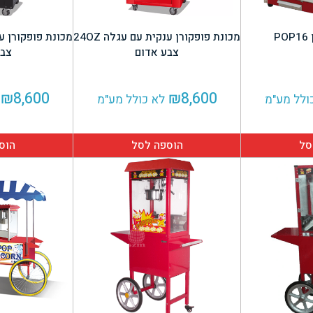
P
מכונת פופקורן ענקית עם עגלה 24OZ
צבע אדום
צבע
₪
8,600
₪
8,600
ולל מע"מ
לא כולל מע"מ
סל
הוספה לסל
הוס