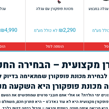
 עגלה במבצע
מכונת פופקורן עם עגלה
עגלת
₪
4,990
₪
2,290
ולל מע"מ
לא כולל מע"מ
סל
הוספה לסל
הוס
ן מקצועית – הבחירה החכ
לבחירת מכונת פופקורן שמתאימה בדיוק ל
 מכונת פופקורן היא השקעה מנ
ננים ימי הולדת? או אולי אתם חובבי סרטים שמחפשים את הטעם 
פופקורן מקצועית היא לא עוד גאדג'ט – היא פתרון חכם, משתלם ור
היא מביאה איתה חוויה, רווחים והנאה – והכול בכמה דקות בלבד.