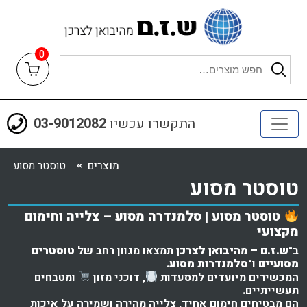
0
התקשרו עכשיו
03-9012082
מוצרים
טוסטר מסוע
טוסטר מסוע
טוסטר מסוע | סלמנדרה מסוע – צלייה וחימום
מקצועי
ב־
ש.ז.ם – מהיבואן לצרכן
תמצאו מגוון רחב של
טוסטרים
מסועיים
ו־
סלמנדרות מסוע
.
המכשירים מיועדים למסעדות
, דוכני מזון
ומטבחים
תעשייתיים.
הם מבטיחים חימום אחיד, צלייה מהירה ושמירה על איכות