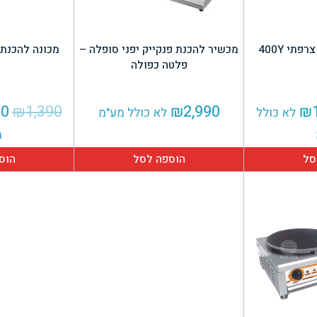
תי 400Y
מכשיר להכנת פנקייק יפני סופלה –
מכונה להכנת קר
פלטה כפולה
ר
המחיר
המ
90
₪
1,390
₪
2,990
₪
לא כולל
לא כולל מע"מ
י
הנוכחי
המ
מ
הוא:
הי
סל
הוספה לסל
הוס
0.
₪1,290.
₪1