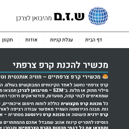
דף הבית
עגלת קניות
אודות
תקנון
מכשיר להכנת קרפ צרפתי
מכשירי קרפ צרפתיים – חוויה אותנטית וט
קרפ צרפתי נחשב לאחד הקינוחים המבוקשים בעולם. הוא
מילוי מתוק או מלוח. ב־
SZM – מהיבואן לצרכן
תמצאו מג
שמתאימים לבתי קפה, מסעדות, פודטראקים ודוכני רחוב
כל
מכונת קרפ מקצועית
כוללת לוחות חימום איכותיים, 
נוח. מבנה הנירוסטה העמיד מאפשר עבודה רציפה לאור
קרפ ידנית
פשוטה או
מכונת קרפ נירוסטה
מסחרית – אצל
הוסיפו לתפריט קינוח אהוב שמבדל אתכם מהמתחרים ומ
ותמצאו את כל דגמי מכונות הקרפ הצרפתיות
ותבחרו א