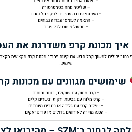
– חימום אחיד בזכות לוחות איכותיים
– שליטה נוחה בטמפרטורה
– משטחי עבודה עמידים לניקוי קל ומהיר
– התאמה לעומסי עבודה גבוהים
– תפעול פשוט לכל עובד
איך מכונת קרפ משדרגת את העס
כני רחוב יכולים למשוך קהל חדש עם קינוח ייחודי. מכונת קרפ מקצועית מק
שימוש.
שימושים מגוונים עם מכונות קר
– קרפ מתוק עם שוקולד, בננות ותותים
– קרפ מלוח עם גבינות, ירקות ובשרים קלים
– שילוב קרפ עם גלידה או רטבים מיוחדים
– הכנה מהירה לאירועים גדולים או פודטראקים
מה לבחור ב־SZM – מהיבואן לצרכן