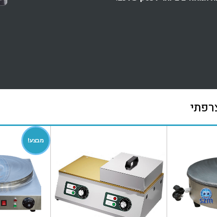
רפתי
מבצע!