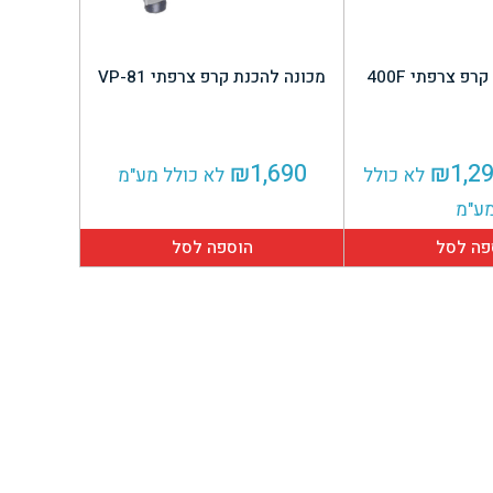
פ צרפתי 400F
מכונה להכנת קרפ צרפתי VP-81
חיר
המחיר
₪
1,690
₪
1,2
לא כולל
לא כולל מע"מ
קורי
הנוכחי
ע"מ
ה:
הוא:
פה לסל
הוספה לסל
₪1,290.
₪1,39